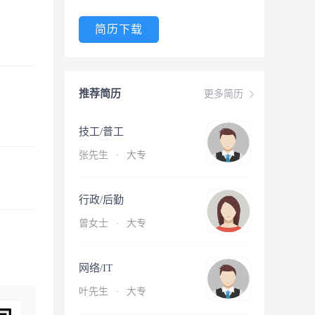
简历下载
推荐简历
更多简历
技工/普工
张先生
·
大专
行政/后勤
曾女士
·
大专
网络/IT
叶先生
·
大专