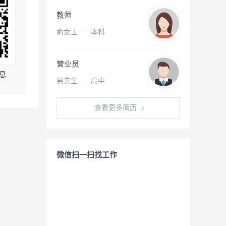
教师
俞女士
·
本科
营业员
息
男先生
·
高中
查看更多简历
微信扫一扫找工作